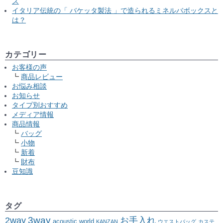
ズ
イタリア伝統の「 バケッタ製法 」で造られるミネルバボックスと
は？
カテゴリー
お客様の声
商品レビュー
お悩み相談
お知らせ
タイプ別おすすめ
メディア情報
商品情報
バッグ
小物
新着
財布
豆知識
タグ
2way
3way
お手入れ
acoustic world
KANZAN
ウエストバッグ
カステ