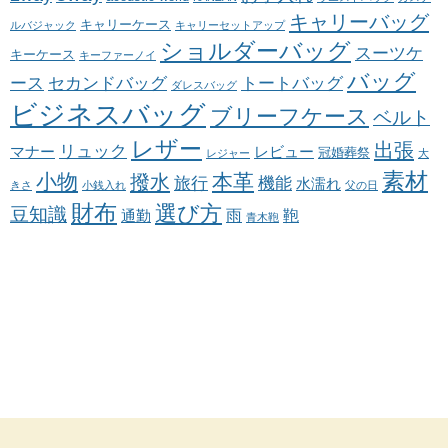
キャリーバッグ
キャリーケース
ルバジャック
キャリーセットアップ
ショルダーバッグ
スーツケ
キーケース
キーファーノイ
バッグ
ース
セカンドバッグ
トートバッグ
ダレスバッグ
ビジネスバッグ
ブリーフケース
ベルト
レザー
出張
リュック
マナー
レビュー
冠婚葬祭
レジャー
大
素材
小物
本革
撥水
旅行
機能
水濡れ
きさ
小銭入れ
父の日
財布
選び方
豆知識
雨
鞄
通勤
青木鞄