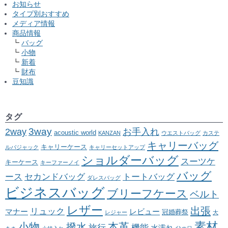
お知らせ
タイプ別おすすめ
メディア情報
商品情報
バッグ
小物
新着
財布
豆知識
タグ
2way
3way
お手入れ
acoustic world
KANZAN
ウエストバッグ
カステ
キャリーバッグ
キャリーケース
ルバジャック
キャリーセットアップ
ショルダーバッグ
スーツケ
キーケース
キーファーノイ
バッグ
ース
セカンドバッグ
トートバッグ
ダレスバッグ
ビジネスバッグ
ブリーフケース
ベルト
レザー
出張
リュック
マナー
レビュー
冠婚葬祭
レジャー
大
素材
小物
本革
撥水
旅行
機能