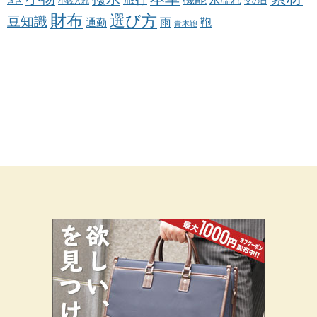
水濡れ
きさ
小銭入れ
父の日
財布
選び方
豆知識
雨
鞄
通勤
青木鞄