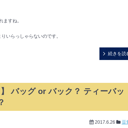
れますね。
まりいらっしゃらないのです。
続きを読
 バッグ or バック？ ティーバッ
？
2017.6.26
豆