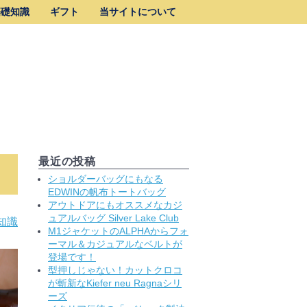
基礎知識
ギフト
当サイトについて
最近の投稿
ショルダーバッグにもなる
EDWINの帆布トートバッグ
アウトドアにもオススメなカジ
ュアルバッグ Silver Lake Club
知識
M1ジャケットのALPHAからフォ
ーマル＆カジュアルなベルトが
登場です！
型押しじゃない！カットクロコ
が斬新なKiefer neu Ragnaシリ
ーズ