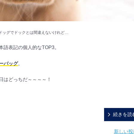
ドッグでドックとは間違えないけれど…
語表記の個人的なTOP3。
ーバッグ
。
日はどっちだ～～～～！
続きを読
新しい投稿