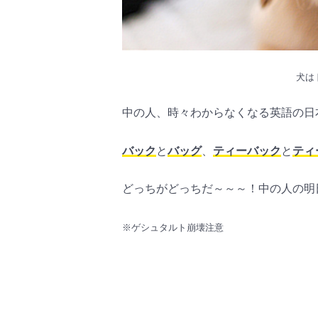
犬は
中の人、時々わからなくなる英語の日本
バック
と
バッグ
、
ティーバック
と
ティ
どっちがどっちだ～～～！中の人の明
※ゲシュタルト崩壊注意