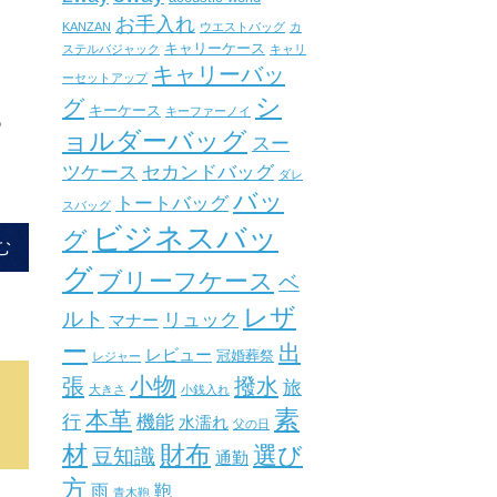
お手入れ
KANZAN
ウエストバッグ
カ
キャリーケース
ステルバジャック
キャリ
キャリーバッ
ーセットアップ
シ
グ
キーケース
キーファーノイ
。
ョルダーバッグ
スー
ツケース
セカンドバッグ
ダレ
バッ
トートバッグ
スバッグ
ビジネスバッ
グ
む
グ
ブリーフケース
ベ
レザ
ルト
リュック
マナー
ー
出
レビュー
冠婚葬祭
レジャー
小物
張
撥水
旅
大きさ
小銭入れ
素
本革
行
機能
水濡れ
父の日
材
財布
選び
豆知識
通勤
方
雨
鞄
青木鞄