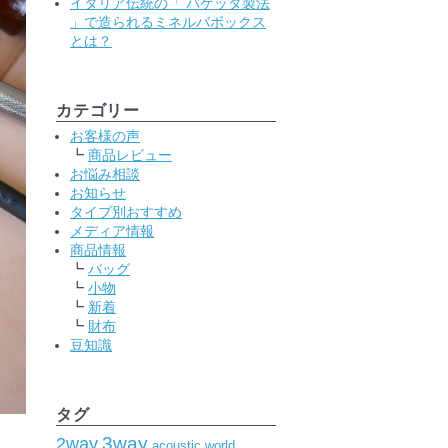
イタリア伝統の「 バケッタ製法
」で造られるミネルバボックス
とは？
カテゴリー
お客様の声
商品レビュー
お悩み相談
お知らせ
タイプ別おすすめ
メディア情報
商品情報
バッグ
小物
新着
財布
豆知識
タグ
2way
3way
acoustic world